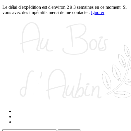
Le délai d'expédition est d'environ 2 à 3 semaines en ce moment. Si
vous avez des impératifs merci de me contacter.
Ignorer
Aller
Aller
à
au
la
contenu
navigation
Panier
Contact
Connexion / Inscription