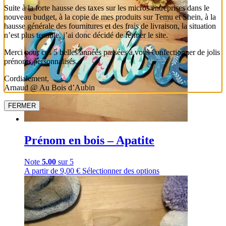
Suite à la forte hausse des taxes sur les micros entreprises dans le
nouveau budget, à la copie de mes produits sur Temu et Shein, à la
hausse générale des fournitures et des frais de livraison, la situation
n’est plus tenable, j’ai donc décidé de fermer le site.
Merci pour ces 5 belles années passées à vous confectionner de jolis
prénoms personnalisés.
Cordialement,
Arnaud @ Au Bois d’Aubin
FERMER
Prénom en bois – Apatite
Note
5.00
sur 5
A partir de
9,00
€
Sélectionner des options