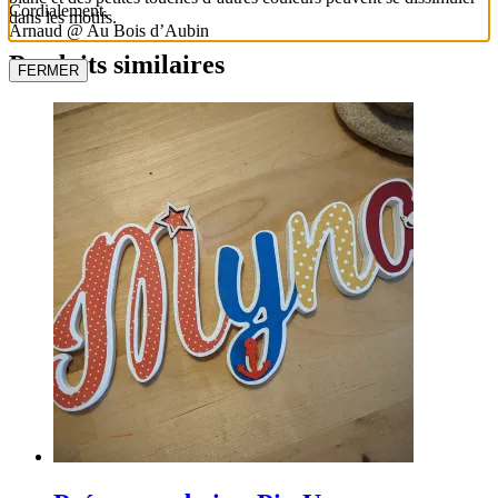
Cordialement,
dans les motifs.
Arnaud @ Au Bois d’Aubin
Produits similaires
FERMER