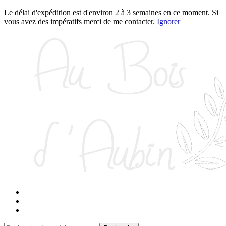
Le délai d'expédition est d'environ 2 à 3 semaines en ce moment. Si
vous avez des impératifs merci de me contacter.
Ignorer
Aller
Aller
à
au
la
contenu
navigation
Panier
Contact
Connexion / Inscription