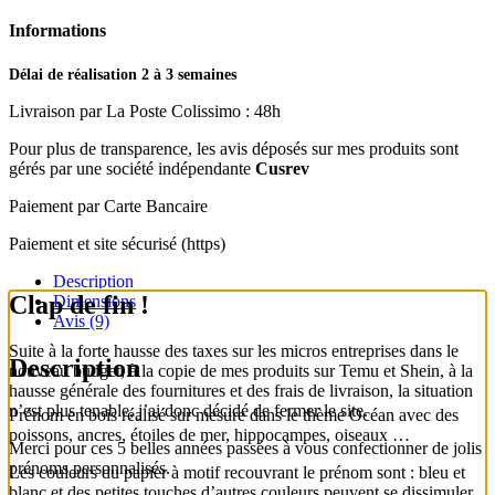
Informations
Délai de réalisation 2 à 3 semaines
Livraison par La Poste Colissimo : 48h
Pour plus de transparence, les avis déposés sur mes produits sont
gérés par une société indépendante
Cusrev
Paiement par Carte Bancaire
Paiement et site sécurisé (https)
Description
Clap de fin !
Dimensions
Avis (9)
Suite à la forte hausse des taxes sur les micros entreprises dans le
Description
nouveau budget, à la copie de mes produits sur Temu et Shein, à la
hausse générale des fournitures et des frais de livraison, la situation
n’est plus tenable, j’ai donc décidé de fermer le site.
Prénom en bois réalisé sur mesure dans le thème Océan avec des
poissons, ancres, étoiles de mer, hippocampes, oiseaux …
Merci pour ces 5 belles années passées à vous confectionner de jolis
prénoms personnalisés.
Les couleurs du papier à motif recouvrant le prénom sont : bleu et
blanc et des petites touches d’autres couleurs peuvent se dissimuler