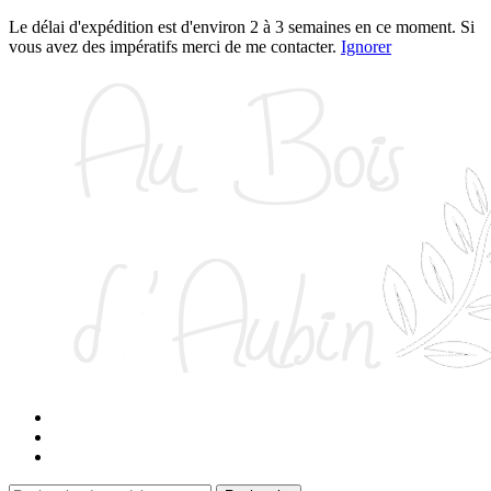
Le délai d'expédition est d'environ 2 à 3 semaines en ce moment. Si
vous avez des impératifs merci de me contacter.
Ignorer
Aller
Aller
à
au
la
contenu
navigation
Panier
Contact
Connexion / Inscription