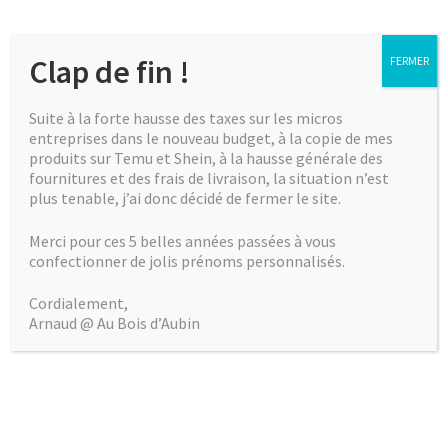
Non classé
Mentions légales
Clap de fin !
FERMER
Aucun produit ne correspond à votre
sélection.
Suite à la forte hausse des taxes sur les micros
entreprises dans le nouveau budget, à la copie de mes
produits sur Temu et Shein, à la hausse générale des
fournitures et des frais de livraison, la situation n’est
Rechercher :
plus tenable, j’ai donc décidé de fermer le site.
Merci pour ces 5 belles années passées à vous
confectionner de jolis prénoms personnalisés.
Panier
Cordialement,
Arnaud @ Au Bois d’Aubin
Votre panier est vide.
Venez voir comment je travaille